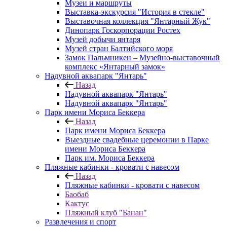
Музеи и маршруты
Выставка-экскурсия "История в стекле"
Выставочная коллекция "Янтарный Жук"
Динопарк Госкорпорации Ростех
Музей добычи янтаря
Музей стран Балтийского моря
Замок Пальмникен – Музейно-выставочный
комплекс «Янтарный замок»
Надувной аквапарк "Янтарь"
Назад
Надувной аквапарк "Янтарь"
Надувной аквапарк "Янтарь"
Парк имени Мориса Беккера
Назад
Парк имени Мориса Беккера
Выездные свадебные церемонии в Парке
имени Мориса Беккера
Парк им. Мориса Беккера
Пляжные кабинки - кровати с навесом
Назад
Пляжные кабинки - кровати с навесом
Баобаб
Кактус
Пляжный клуб "Банан"
Развлечения и спорт