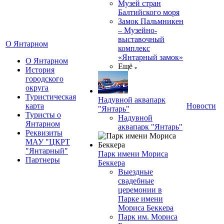
Музей стран
Балтийского моря
Замок Пальмникен
– Музейно-
выставочный
О Янтарном
комплекс
«Янтарный замок»
О Янтарном
Ещё
История
городского
округа
Туристическая
Надувной аквапарк
карта
Новости
"Янтарь"
Туристы о
Надувной
Янтарном
аквапарк "Янтарь"
Реквизиты
МАУ "ЦКРТ
"Янтарный"
Парк имени Мориса
Партнеры
Беккера
Выездные
свадебные
церемонии в
Парке имени
Мориса Беккера
Парк им. Мориса