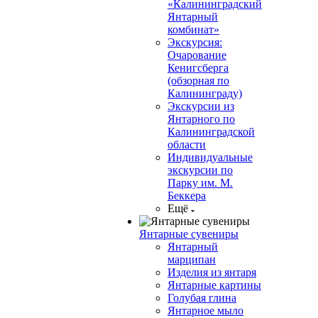
«Калининградский
Янтарный
комбинат»
Экскурсия:
Очарование
Кенигсберга
(обзорная по
Калининграду)
Экскурсии из
Янтарного по
Калининградской
области
Индивидуальные
экскурсии по
Парку им. М.
Беккера
Ещё
Янтарные сувениры
Янтарный
марципан
Изделия из янтаря
Янтарные картины
Голубая глина
Янтарное мыло