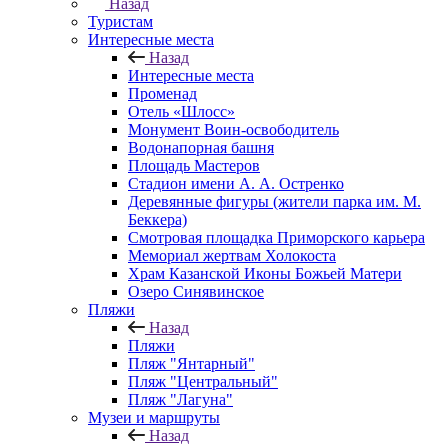
Назад
Туристам
Интересные места
Назад
Интересные места
Променад
Отель «Шлосс»
Монумент Воин-освободитель
Водонапорная башня
Площадь Мастеров
Стадион имени А. А. Остренко
Деревянные фигуры (жители парка им. М.
Беккера)
Смотровая площадка Приморского карьера
Мемориал жертвам Холокоста
Храм Казанской Иконы Божьей Матери
Озеро Синявинское
Пляжи
Назад
Пляжи
Пляж "Янтарный"
Пляж "Центральный"
Пляж "Лагуна"
Музеи и маршруты
Назад