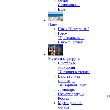
Озеро
Синявинское
Ещё
Пляжи
Пляж "Янтарный"
Пляж
"Центральный"
Пляж "Лагуна"
Музеи и маршруты
Выставка-
экскурсия
"История в стекле"
Выставочная
коллекция
"Янтарный Жук"
Динопарк
Госкорпорации
И
Ростех
Музей добычи
янтаря