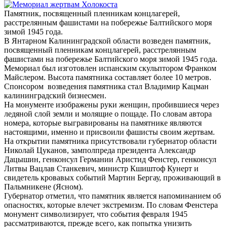
Памятник, посвященный пленникам концлагерей,
расстрелянным фашистами на побережье Балтийского моря
зимой 1945 года.
В Янтарном Калининградской области возведен памятник,
посвященный пленникам концлагерей, расстрелянным
фашистами на побережье Балтийского моря зимой 1945 года.
Мемориал был изготовлен испанским скульптором Франком
Майслером. Высота памятника составляет более 10 метров.
Спонсором возведения памятника стал Владимир Кацман
калининградский бизнесмен.
На монументе изображены руки женщин, пробившиеся через
ледяной слой земли и молящие о пощаде. По словам автора
номера, которые выгравированы на памятнике являются
настоящими, именно и присвоили фашисты своим жертвам.
На открытии памятника присутствовали губернатор области
Николай Цуканов, замполпреда президента Александр
Дацышин, генконсул Германии Аристид Фенстер, генконсул
Литвы Вацлав Станкевич, министр Кшиштоф Кунерт и
свидетель кровавых событий Мартин Бергау, проживающий в
Пальмникене (Ясном).
Губернатор отметил, что памятник является напоминанием об
опасностях, которые влечет экстремизм. По словам Фенстера
монумент символизирует, что события февраля 1945
рассматриваются, прежде всего, как попытка унизить