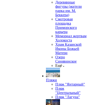
Деревянные
фигуры (жители
парка им. М.
Беккера)
Смотровая
площадка
Приморского
карьера
Мемориал жертвам
Холокоста
Храм Казанской
Иконы Божьей
Матери
Озеро
Синявинское
Ещё
Пляжи
Пляж "Янтарный"
Пляж
"Центральный"
Пляж "Лагуна"