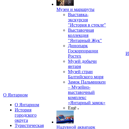
Музеи и маршруты
Выставка-
экскурсия
"История в стекле"
Выставочная
коллекция
"Янтарный Жук"
Динопарк
Госкорпорации
И
Ростех
Музей добычи
янтаря
Музей стран
Балтийского моря
Замок Пальмникен
– Музейно-
выставочный
О Янтарном
комплекс
«Янтарный замок»
О Янтарном
Ещё
История
городского
округа
Туристическая
Надувной аквапарк