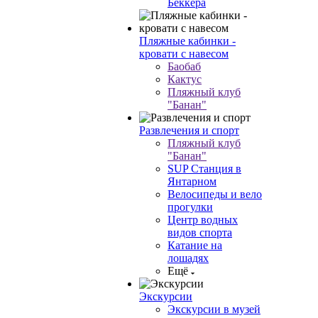
Беккера
Пляжные кабинки -
кровати с навесом
Баобаб
Кактус
Пляжный клуб
"Банан"
Развлечения и спорт
Пляжный клуб
"Банан"
SUP Станция в
Янтарном
Велосипеды и вело
прогулки
Центр водных
видов спорта
Катание на
лошадях
Ещё
Экскурсии
Экскурсии в музей