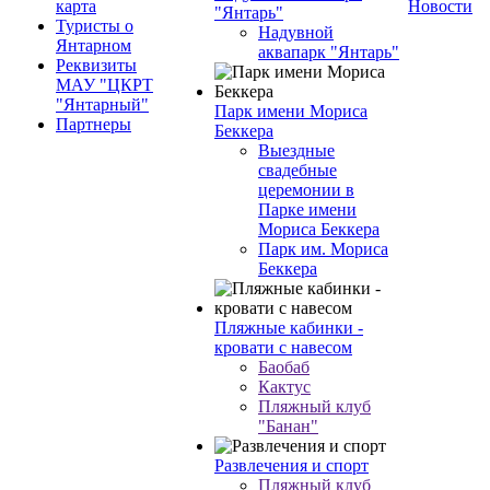
карта
Новости
"Янтарь"
Туристы о
Надувной
Янтарном
аквапарк "Янтарь"
Реквизиты
МАУ "ЦКРТ
"Янтарный"
Парк имени Мориса
Партнеры
Беккера
Выездные
свадебные
церемонии в
Парке имени
Мориса Беккера
Парк им. Мориса
Беккера
Пляжные кабинки -
кровати с навесом
Баобаб
Кактус
Пляжный клуб
"Банан"
Развлечения и спорт
Пляжный клуб