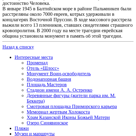
достоинство Человека.
В январе 1945 в Балтийском море в районе Пальмникен были
расстреляны около 7000 евреев, котрых удерживали в
концлагерях Восточной Пруссии. В ходе массового расстрела
выжили всего 13 пленников, ставших свидетелями страшного
кровопролития. В 2000 году на месте трагедии еврейская
община установила монумент в память об этой трагедии.
Назад к списку
Интересные места
Променад
Отель «Шлосс»
Монумент Воин-освободитель
Водонапорная башня
Площадь Мастеров
Стадион имени А. А. Остренко
Деревянные фигуры (жители парка им. М.
Беккера)
Смотровая площадка Приморского карьера
Мемориал жертвам Холокоста
Храм Казанской Иконы Божьей Матери
Озеро Синявинское
Пляжи
Музеи и маршруты