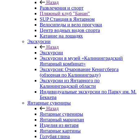
Назад
Развлечения и спорт
Пляжный клуб "Банан"
SUP Станция в Янтарном
Велосипеды и вело прогулки
Центр водных видов спорта
Катание на лошадях
Экскурсии
Назад
Экскурсии
Экскурсии в музей «Калининградский
Янтарный комбинат»
Экскурсия: Очарование Кенигсберга
(обзорная по Калининграду)
Экскурсии из Янтарного по
Калининградской области
Индивидуальные экскурсии по Парку им. М.
Беккера
Янтарные сувениры
Назад
Янтарные сувениры
Янтарный марципан
Изделия из янтаря
Янтарные картины
Голубая глина