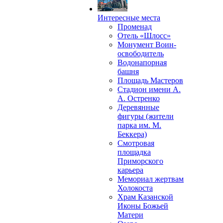
Интересные места
Променад
Отель «Шлосс»
Монумент Воин-
освободитель
Водонапорная
башня
Площадь Мастеров
Стадион имени А.
А. Остренко
Деревянные
фигуры (жители
парка им. М.
Беккера)
Смотровая
площадка
Приморского
карьера
Мемориал жертвам
Холокоста
Храм Казанской
Иконы Божьей
Матери