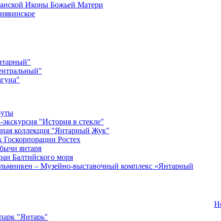
анской Иконы Божьей Матери
нявинское
нтарный"
ентральный"
гуна"
руты
-экскурсия "История в стекле"
ная коллекция "Янтарный Жук"
 Госкорпорации Ростех
бычи янтаря
ран Балтийского моря
льмникен – Музейно-выставочный комплекс «Янтарный
Н
парк "Янтарь"