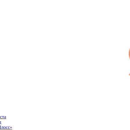
ста
д
Шлосс»