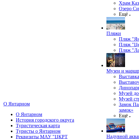
Храм Каз
Озеро Си
Ещё
Пляжи
Пляж "Я
Пляж "Ц
Пляж "Ла
Музеи и марш
Выставка
Выставоч
Динопарк
Музей до
Музей ст
О Янтарном
Замок Па
замок»
О Янтарном
Ещё
История городского округа
Туристическая карта
Туристы о Янтарном
Надувной аква
Реквизиты МАУ "ЦКРТ