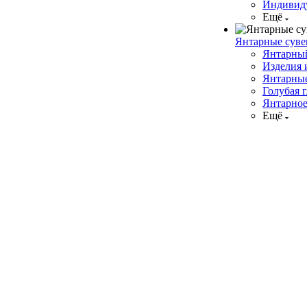
Индивиду
Ещё
Янтарные сув
Янтарны
Изделия 
Янтарны
Голубая 
Янтарно
Ещё