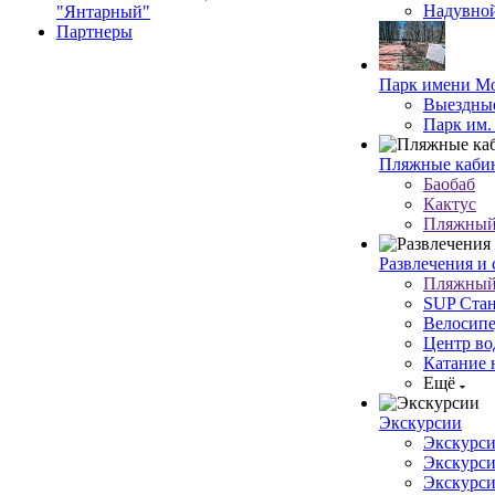
Надувной
"Янтарный"
Партнеры
Парк имени Мо
Выездные
Парк им.
Пляжные кабин
Баобаб
Кактус
Пляжный 
Развлечения и 
Пляжный 
SUP Стан
Велосипе
Центр во
Катание 
Ещё
Экскурсии
Экскурси
Экскурси
Экскурси