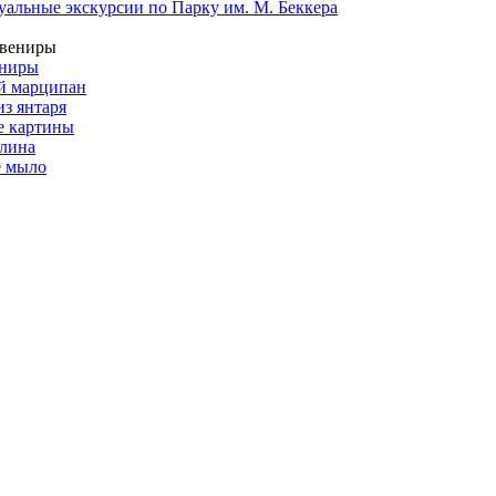
альные экскурсии по Парку им. М. Беккера
ениры
й марципан
из янтаря
е картины
глина
е мыло