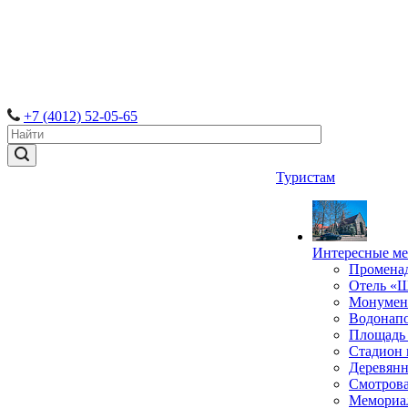
+7 (4012) 52-05-65
Туристам
Интересные ме
Промена
Отель «
Монумент
Водонапо
Площадь
Стадион 
Деревянн
Смотрова
Мемориал