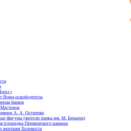
ста
д
Шлосс»
 Воин-освободитель
рная башня
 Мастеров
имени А. А. Остренко
ые фигуры (жители парка им. М. Беккера)
я площадка Приморского карьера
 жертвам Холокоста