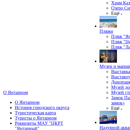
Храм Каз
Озеро Си
Ещё
Пляжи
Пляж "Я
Пляж "Ц
Пляж "Ла
Музеи и марш
Выставка
Выставоч
Динопарк
Музей до
О Янтарном
Музей ст
Замок Па
О Янтарном
замок»
История городского округа
Ещё
Туристическая карта
Туристы о Янтарном
Реквизиты МАУ "ЦКРТ
Надувной аква
"Янтарный"