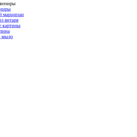
ениры
й марципан
из янтаря
е картины
глина
е мыло