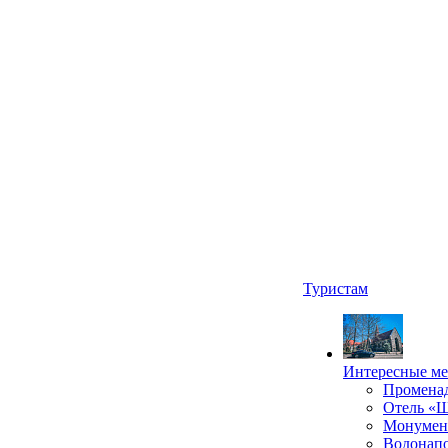
Туристам
Интересные ме
Промена
Отель «
Монумент
Водонапо