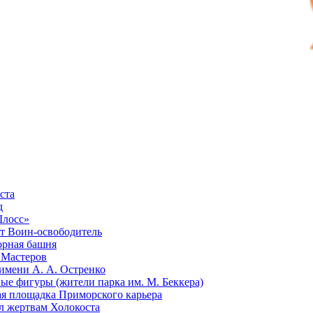
ста
д
Шлосс»
 Воин-освободитель
рная башня
 Мастеров
имени А. А. Остренко
ые фигуры (жители парка им. М. Беккера)
я площадка Приморского карьера
 жертвам Холокоста