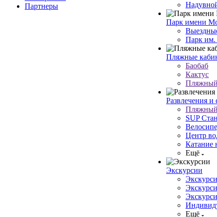
Надувной
Партнеры
Парк имени Мо
Выездные
Парк им.
Пляжные кабин
Баобаб
Кактус
Пляжный 
Развлечения и 
Пляжный 
SUP Стан
Велосипе
Центр во
Катание 
Ещё
Экскурсии
Экскурси
Экскурси
Экскурси
Индивиду
Ещё