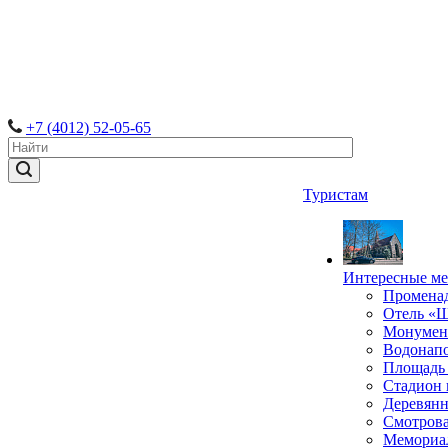
+7 (4012) 52-05-65
Туристам
Интересные ме
Промена
Отель «
Монумент
Водонапо
Площадь
Стадион 
Деревянн
Смотрова
Мемориал