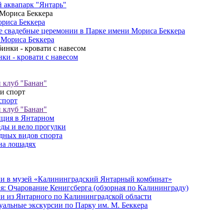
 аквапарк "Янтарь"
риса Беккера
 свадебные церемонии в Парке имени Мориса Беккера
 Мориса Беккера
ки - кровати с навесом
клуб "Банан"
спорт
клуб "Банан"
ция в Янтарном
ды и вело прогулки
дных видов спорта
на лошадях
и в музей «Калининградский Янтарный комбинат»
я: Очарование Кенигсберга (обзорная по Калининграду)
и из Янтарного по Калининградской области
альные экскурсии по Парку им. М. Беккера