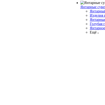
Янтарные сув
Янтарны
Изделия 
Янтарны
Голубая 
Янтарно
Ещё