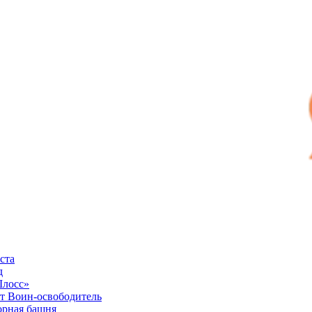
ста
д
Шлосс»
 Воин-освободитель
рная башня