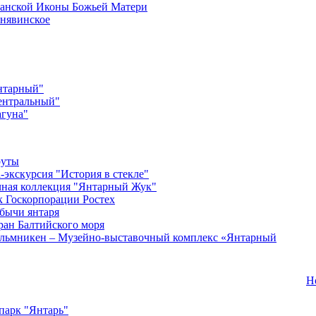
анской Иконы Божьей Матери
нявинское
нтарный"
ентральный"
гуна"
руты
-экскурсия "История в стекле"
ная коллекция "Янтарный Жук"
 Госкорпорации Ростех
бычи янтаря
ран Балтийского моря
льмникен – Музейно-выставочный комплекс «Янтарный
Н
парк "Янтарь"