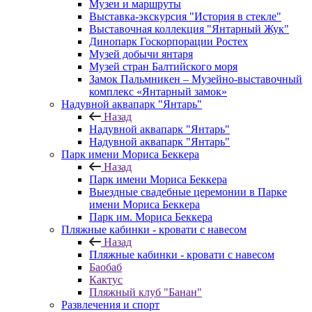
Музеи и маршруты
Выставка-экскурсия "История в стекле"
Выставочная коллекция "Янтарный Жук"
Динопарк Госкорпорации Ростех
Музей добычи янтаря
Музей стран Балтийского моря
Замок Пальмникен – Музейно-выставочный
комплекс «Янтарный замок»
Надувной аквапарк "Янтарь"
Назад
Надувной аквапарк "Янтарь"
Надувной аквапарк "Янтарь"
Парк имени Мориса Беккера
Назад
Парк имени Мориса Беккера
Выездные свадебные церемонии в Парке
имени Мориса Беккера
Парк им. Мориса Беккера
Пляжные кабинки - кровати с навесом
Назад
Пляжные кабинки - кровати с навесом
Баобаб
Кактус
Пляжный клуб "Банан"
Развлечения и спорт