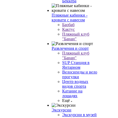
Беккера
Пляжные кабинки -
кровати с навесом
Баобаб
Кактус
Пляжный клуб
"Банан"
Развлечения и спорт
Пляжный клуб
"Банан"
SUP Станция в
Янтарном
Велосипеды и вело
прогулки
Центр водных
видов спорта
Катание на
лошадях
Ещё
Экскурсии
Экскурсии в музей