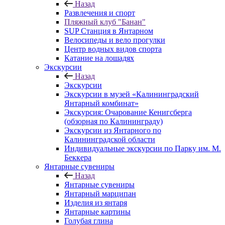
Назад
Развлечения и спорт
Пляжный клуб "Банан"
SUP Станция в Янтарном
Велосипеды и вело прогулки
Центр водных видов спорта
Катание на лошадях
Экскурсии
Назад
Экскурсии
Экскурсии в музей «Калининградский
Янтарный комбинат»
Экскурсия: Очарование Кенигсберга
(обзорная по Калининграду)
Экскурсии из Янтарного по
Калининградской области
Индивидуальные экскурсии по Парку им. М.
Беккера
Янтарные сувениры
Назад
Янтарные сувениры
Янтарный марципан
Изделия из янтаря
Янтарные картины
Голубая глина