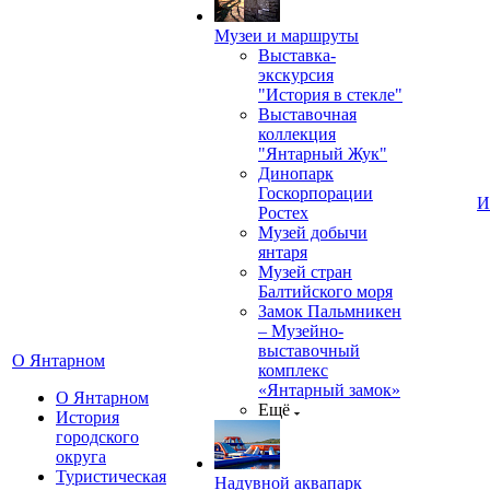
Музеи и маршруты
Выставка-
экскурсия
"История в стекле"
Выставочная
коллекция
"Янтарный Жук"
Динопарк
Госкорпорации
И
Ростех
Музей добычи
янтаря
Музей стран
Балтийского моря
Замок Пальмникен
– Музейно-
выставочный
О Янтарном
комплекс
«Янтарный замок»
О Янтарном
Ещё
История
городского
округа
Туристическая
Надувной аквапарк