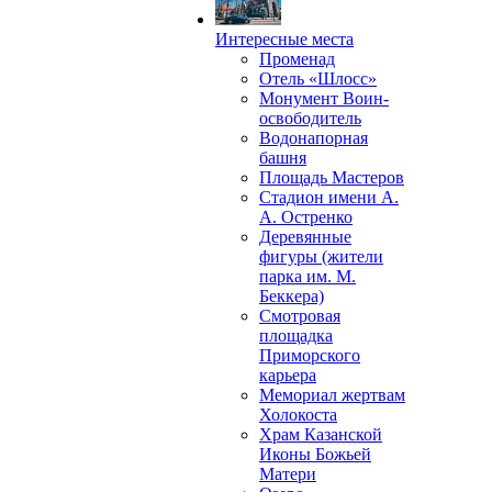
Интересные места
Променад
Отель «Шлосс»
Монумент Воин-
освободитель
Водонапорная
башня
Площадь Мастеров
Стадион имени А.
А. Остренко
Деревянные
фигуры (жители
парка им. М.
Беккера)
Смотровая
площадка
Приморского
карьера
Мемориал жертвам
Холокоста
Храм Казанской
Иконы Божьей
Матери