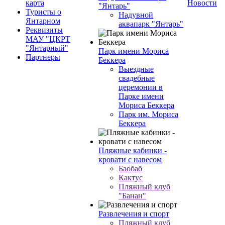
карта
Новости
"Янтарь"
Туристы о
Надувной
Янтарном
аквапарк "Янтарь"
Реквизиты
МАУ "ЦКРТ
"Янтарный"
Парк имени Мориса
Партнеры
Беккера
Выездные
свадебные
церемонии в
Парке имени
Мориса Беккера
Парк им. Мориса
Беккера
Пляжные кабинки -
кровати с навесом
Баобаб
Кактус
Пляжный клуб
"Банан"
Развлечения и спорт
Пляжный клуб