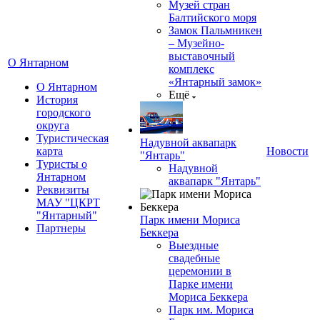
Музей стран
Балтийского моря
Замок Пальмникен
– Музейно-
выставочный
О Янтарном
комплекс
«Янтарный замок»
О Янтарном
Ещё
История
городского
округа
Туристическая
Надувной аквапарк
карта
Новости
"Янтарь"
Туристы о
Надувной
Янтарном
аквапарк "Янтарь"
Реквизиты
МАУ "ЦКРТ
"Янтарный"
Парк имени Мориса
Партнеры
Беккера
Выездные
свадебные
церемонии в
Парке имени
Мориса Беккера
Парк им. Мориса