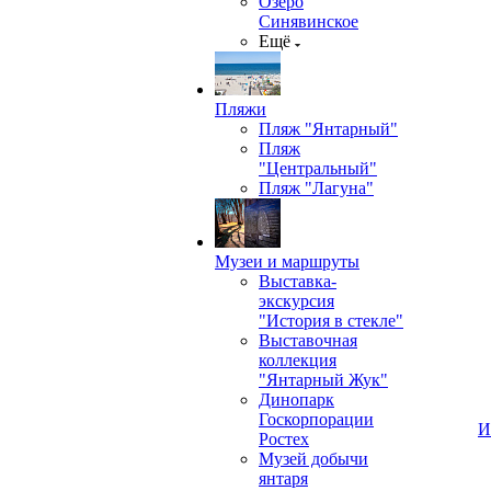
Озеро
Синявинское
Ещё
Пляжи
Пляж "Янтарный"
Пляж
"Центральный"
Пляж "Лагуна"
Музеи и маршруты
Выставка-
экскурсия
"История в стекле"
Выставочная
коллекция
"Янтарный Жук"
Динопарк
Госкорпорации
И
Ростех
Музей добычи
янтаря