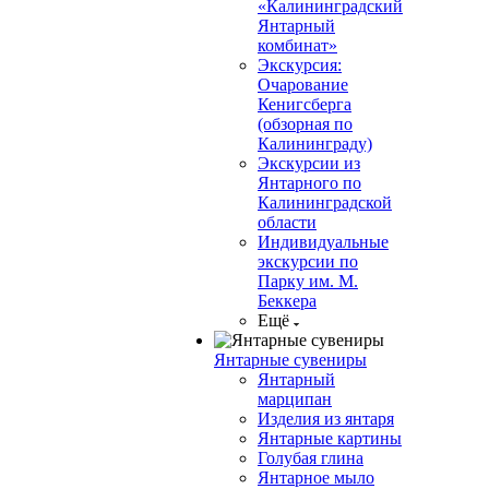
«Калининградский
Янтарный
комбинат»
Экскурсия:
Очарование
Кенигсберга
(обзорная по
Калининграду)
Экскурсии из
Янтарного по
Калининградской
области
Индивидуальные
экскурсии по
Парку им. М.
Беккера
Ещё
Янтарные сувениры
Янтарный
марципан
Изделия из янтаря
Янтарные картины
Голубая глина
Янтарное мыло