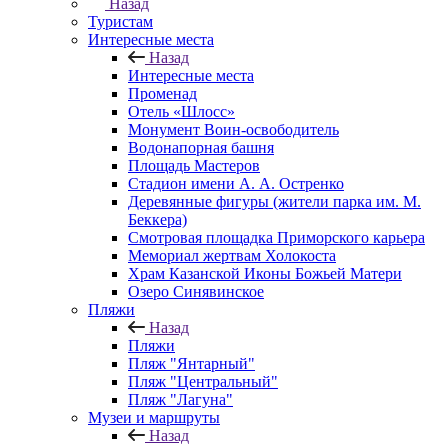
Назад
Туристам
Интересные места
Назад
Интересные места
Променад
Отель «Шлосс»
Монумент Воин-освободитель
Водонапорная башня
Площадь Мастеров
Стадион имени А. А. Остренко
Деревянные фигуры (жители парка им. М.
Беккера)
Смотровая площадка Приморского карьера
Мемориал жертвам Холокоста
Храм Казанской Иконы Божьей Матери
Озеро Синявинское
Пляжи
Назад
Пляжи
Пляж "Янтарный"
Пляж "Центральный"
Пляж "Лагуна"
Музеи и маршруты
Назад