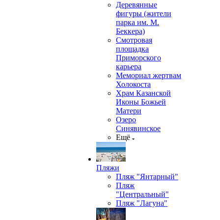
Деревянные
фигуры (жители
парка им. М.
Беккера)
Смотровая
площадка
Приморского
карьера
Мемориал жертвам
Холокоста
Храм Казанской
Иконы Божьей
Матери
Озеро
Синявинское
Ещё
Пляжи
Пляж "Янтарный"
Пляж
"Центральный"
Пляж "Лагуна"