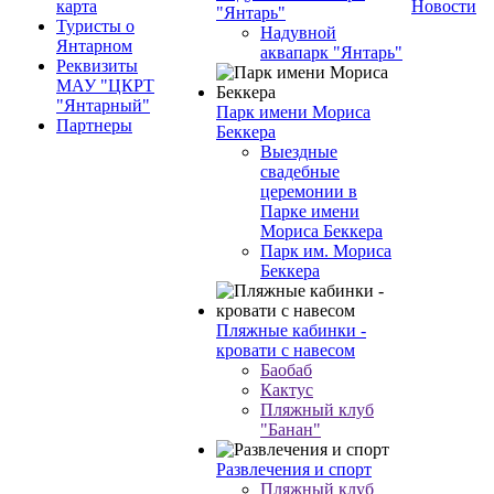
карта
Новости
"Янтарь"
Туристы о
Надувной
Янтарном
аквапарк "Янтарь"
Реквизиты
МАУ "ЦКРТ
"Янтарный"
Парк имени Мориса
Партнеры
Беккера
Выездные
свадебные
церемонии в
Парке имени
Мориса Беккера
Парк им. Мориса
Беккера
Пляжные кабинки -
кровати с навесом
Баобаб
Кактус
Пляжный клуб
"Банан"
Развлечения и спорт
Пляжный клуб