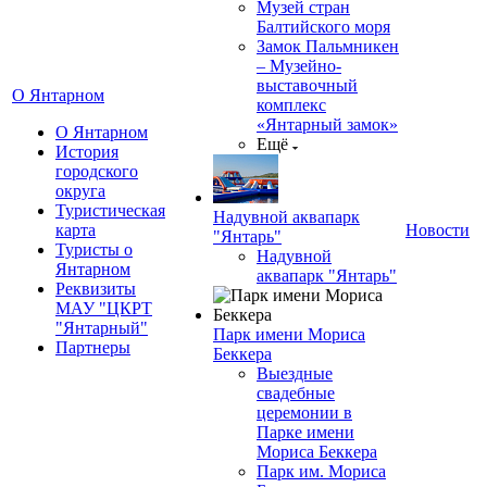
Музей стран
Балтийского моря
Замок Пальмникен
– Музейно-
выставочный
О Янтарном
комплекс
«Янтарный замок»
О Янтарном
Ещё
История
городского
округа
Туристическая
Надувной аквапарк
карта
Новости
"Янтарь"
Туристы о
Надувной
Янтарном
аквапарк "Янтарь"
Реквизиты
МАУ "ЦКРТ
"Янтарный"
Парк имени Мориса
Партнеры
Беккера
Выездные
свадебные
церемонии в
Парке имени
Мориса Беккера
Парк им. Мориса