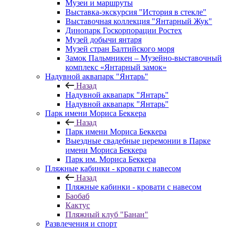
Музеи и маршруты
Выставка-экскурсия "История в стекле"
Выставочная коллекция "Янтарный Жук"
Динопарк Госкорпорации Ростех
Музей добычи янтаря
Музей стран Балтийского моря
Замок Пальмникен – Музейно-выставочный
комплекс «Янтарный замок»
Надувной аквапарк "Янтарь"
Назад
Надувной аквапарк "Янтарь"
Надувной аквапарк "Янтарь"
Парк имени Мориса Беккера
Назад
Парк имени Мориса Беккера
Выездные свадебные церемонии в Парке
имени Мориса Беккера
Парк им. Мориса Беккера
Пляжные кабинки - кровати с навесом
Назад
Пляжные кабинки - кровати с навесом
Баобаб
Кактус
Пляжный клуб "Банан"
Развлечения и спорт