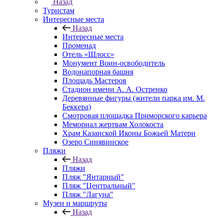
Назад
Туристам
Интересные места
Назад
Интересные места
Променад
Отель «Шлосс»
Монумент Воин-освободитель
Водонапорная башня
Площадь Мастеров
Стадион имени А. А. Остренко
Деревянные фигуры (жители парка им. М.
Беккера)
Смотровая площадка Приморского карьера
Мемориал жертвам Холокоста
Храм Казанской Иконы Божьей Матери
Озеро Синявинское
Пляжи
Назад
Пляжи
Пляж "Янтарный"
Пляж "Центральный"
Пляж "Лагуна"
Музеи и маршруты
Назад