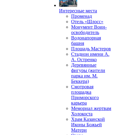
Интересные места
Променад
Отель «Шлосс»
Монумент Воин-
освободитель
Водонапорная
башня
Площадь Мастеров
Стадион имени А.
А. Остренко
Деревянные
фигуры (жители
парка им. М.
Беккера)
Смотровая
площадка
Приморского
карьера
Мемориал жертвам
Холокоста
Храм Казанской
Иконы Божьей
Матери