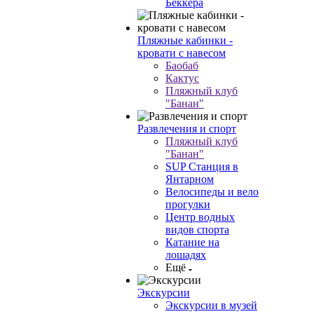
Беккера
Пляжные кабинки -
кровати с навесом
Баобаб
Кактус
Пляжный клуб
"Банан"
Развлечения и спорт
Пляжный клуб
"Банан"
SUP Станция в
Янтарном
Велосипеды и вело
прогулки
Центр водных
видов спорта
Катание на
лошадях
Ещё
Экскурсии
Экскурсии в музей