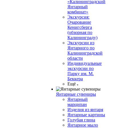
«Калининградский
Янтарный
комбинат»
Экскурсия:
Очарование
Кенигсберга
(обзорная по
Калининграду)
Экскурсии из
Янтарного по
Калининградской
области
Индивидуальные
экскурсии по
Парку им. М.
Беккера
Ещё
Янтарные сувениры
Янтарный
марципан
Изделия из янтаря
Янтарные картины
Голубая глина
Янтарное мыло