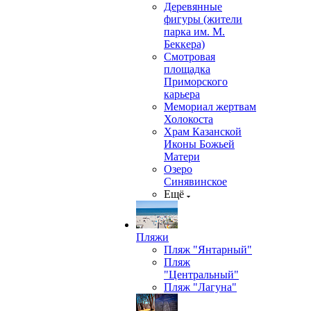
Деревянные
фигуры (жители
парка им. М.
Беккера)
Смотровая
площадка
Приморского
карьера
Мемориал жертвам
Холокоста
Храм Казанской
Иконы Божьей
Матери
Озеро
Синявинское
Ещё
Пляжи
Пляж "Янтарный"
Пляж
"Центральный"
Пляж "Лагуна"