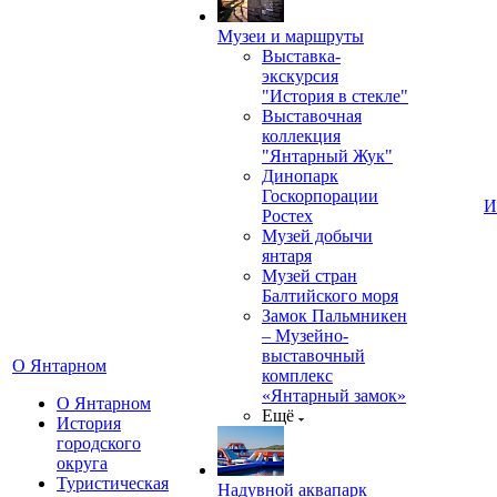
Музеи и маршруты
Выставка-
экскурсия
"История в стекле"
Выставочная
коллекция
"Янтарный Жук"
Динопарк
Госкорпорации
И
Ростех
Музей добычи
янтаря
Музей стран
Балтийского моря
Замок Пальмникен
– Музейно-
выставочный
О Янтарном
комплекс
«Янтарный замок»
О Янтарном
Ещё
История
городского
округа
Туристическая
Надувной аквапарк