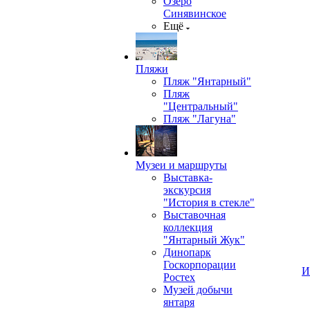
Озеро
Синявинское
Ещё
Пляжи
Пляж "Янтарный"
Пляж
"Центральный"
Пляж "Лагуна"
Музеи и маршруты
Выставка-
экскурсия
"История в стекле"
Выставочная
коллекция
"Янтарный Жук"
Динопарк
Госкорпорации
И
Ростех
Музей добычи
янтаря