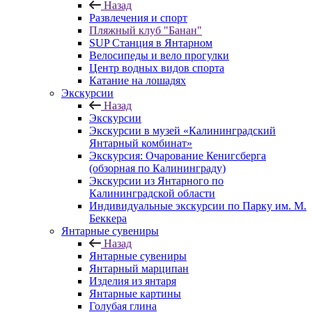
Назад
Развлечения и спорт
Пляжный клуб "Банан"
SUP Станция в Янтарном
Велосипеды и вело прогулки
Центр водных видов спорта
Катание на лошадях
Экскурсии
Назад
Экскурсии
Экскурсии в музей «Калининградский
Янтарный комбинат»
Экскурсия: Очарование Кенигсберга
(обзорная по Калининграду)
Экскурсии из Янтарного по
Калининградской области
Индивидуальные экскурсии по Парку им. М.
Беккера
Янтарные сувениры
Назад
Янтарные сувениры
Янтарный марципан
Изделия из янтаря
Янтарные картины
Голубая глина