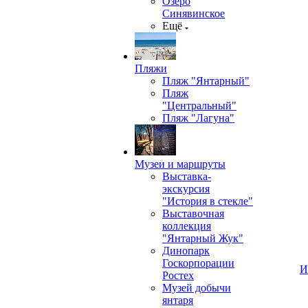
Озеро
Синявинское
Ещё
Пляжи
Пляж "Янтарный"
Пляж
"Центральный"
Пляж "Лагуна"
Музеи и маршруты
Выставка-
экскурсия
"История в стекле"
Выставочная
коллекция
"Янтарный Жук"
Динопарк
Госкорпорации
И
Ростех
Музей добычи
янтаря