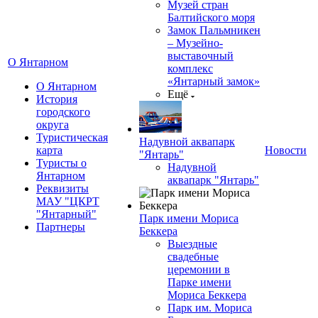
Музей стран
Балтийского моря
Замок Пальмникен
– Музейно-
выставочный
О Янтарном
комплекс
«Янтарный замок»
О Янтарном
Ещё
История
городского
округа
Туристическая
Надувной аквапарк
карта
Новости
"Янтарь"
Туристы о
Надувной
Янтарном
аквапарк "Янтарь"
Реквизиты
МАУ "ЦКРТ
"Янтарный"
Парк имени Мориса
Партнеры
Беккера
Выездные
свадебные
церемонии в
Парке имени
Мориса Беккера
Парк им. Мориса