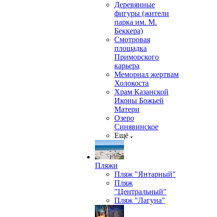
Деревянные
фигуры (жители
парка им. М.
Беккера)
Смотровая
площадка
Приморского
карьера
Мемориал жертвам
Холокоста
Храм Казанской
Иконы Божьей
Матери
Озеро
Синявинское
Ещё
Пляжи
Пляж "Янтарный"
Пляж
"Центральный"
Пляж "Лагуна"