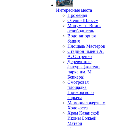
Интересные места
Променад
Отель «Шлосс»
Монумент Воин-
освободитель
Водонапорная
башня
Площадь Мастеров
Стадион имени А.
А. Остренко
Деревянные
фигуры (жители
парка им. М.
Беккера)
Смотровая
площадка
Приморского
карьера
Мемориал жертвам
Холокоста
Храм Казанской
Иконы Божьей
Матери