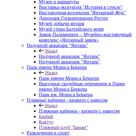
Музеи и маршруты
Выставка-экскурсия "История в стекле"
Выставочная коллекция "Янтарный Жук"
Динопарк Госкорпорации Ростех
Музей добычи янтаря
Музей стран Балтийского моря
Замок Пальмникен – Музейно-выставочный
комплекс «Янтарный замок»
Надувной аквапарк "Янтарь"
Назад
Надувной аквапарк "Янтарь"
Надувной аквапарк "Янтарь"
Парк имени Мориса Беккера
Назад
Парк имени Мориса Беккера
Выездные свадебные церемонии в Парке
имени Мориса Беккера
Парк им. Мориса Беккера
Пляжные кабинки - кровати с навесом
Назад
Пляжные кабинки - кровати с навесом
Баобаб
Кактус
Пляжный клуб "Банан"
Развлечения и спорт