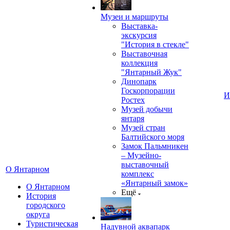
Музеи и маршруты
Выставка-
экскурсия
"История в стекле"
Выставочная
коллекция
"Янтарный Жук"
Динопарк
Госкорпорации
И
Ростех
Музей добычи
янтаря
Музей стран
Балтийского моря
Замок Пальмникен
– Музейно-
выставочный
О Янтарном
комплекс
«Янтарный замок»
О Янтарном
Ещё
История
городского
округа
Туристическая
Надувной аквапарк