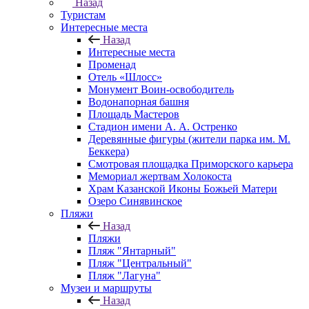
Назад
Туристам
Интересные места
Назад
Интересные места
Променад
Отель «Шлосс»
Монумент Воин-освободитель
Водонапорная башня
Площадь Мастеров
Стадион имени А. А. Остренко
Деревянные фигуры (жители парка им. М.
Беккера)
Смотровая площадка Приморского карьера
Мемориал жертвам Холокоста
Храм Казанской Иконы Божьей Матери
Озеро Синявинское
Пляжи
Назад
Пляжи
Пляж "Янтарный"
Пляж "Центральный"
Пляж "Лагуна"
Музеи и маршруты
Назад