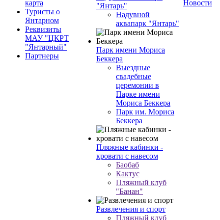
карта
Новости
"Янтарь"
Туристы о
Надувной
Янтарном
аквапарк "Янтарь"
Реквизиты
МАУ "ЦКРТ
"Янтарный"
Парк имени Мориса
Партнеры
Беккера
Выездные
свадебные
церемонии в
Парке имени
Мориса Беккера
Парк им. Мориса
Беккера
Пляжные кабинки -
кровати с навесом
Баобаб
Кактус
Пляжный клуб
"Банан"
Развлечения и спорт
Пляжный клуб