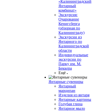
«Калининградский
Янтарный
комбинат»
Экскурсия:
Очарование
Кенигсберга
(обзорная по
Калининграду)
Экскурсии из
Янтарного по
Калининградской
области
Индивидуальные
экскурсии по
Парку им. М.
Беккера
Ещё
Янтарные сувениры
Янтарный
марципан
Изделия из янтаря
Янтарные картины
Голубая глина
Янтарное мыло