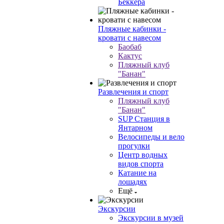
Беккера
Пляжные кабинки -
кровати с навесом
Баобаб
Кактус
Пляжный клуб
"Банан"
Развлечения и спорт
Пляжный клуб
"Банан"
SUP Станция в
Янтарном
Велосипеды и вело
прогулки
Центр водных
видов спорта
Катание на
лошадях
Ещё
Экскурсии
Экскурсии в музей