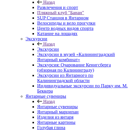
Назад
Развлечения и спорт
Пляжный клуб "Банан"
SUP Станция в Янтарном
Велосипеды и вело прогулки
Центр водных видов спорта
Катание на лошадях
Экскурсии
Назад
Экскурсии
Экскурсии в музей «Калининградский
Янтарный комбинат»
Экскурсия: Очарование Кенигсберга
(обзорная по Калининграду)
Экскурсии из Янтарного по
Калининградской области
Индивидуальные экскурсии по Парку им. М.
Беккера
Янтарные сувениры
Назад
Янтарные сувениры
Янтарный марципан
Изделия из янтаря
Янтарные картины
Голубая глина