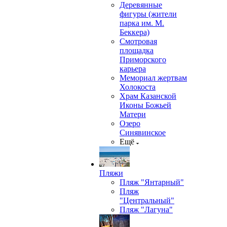
Деревянные
фигуры (жители
парка им. М.
Беккера)
Смотровая
площадка
Приморского
карьера
Мемориал жертвам
Холокоста
Храм Казанской
Иконы Божьей
Матери
Озеро
Синявинское
Ещё
Пляжи
Пляж "Янтарный"
Пляж
"Центральный"
Пляж "Лагуна"