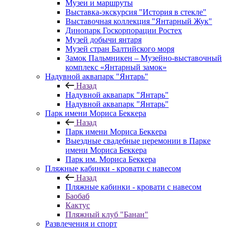
Музеи и маршруты
Выставка-экскурсия "История в стекле"
Выставочная коллекция "Янтарный Жук"
Динопарк Госкорпорации Ростех
Музей добычи янтаря
Музей стран Балтийского моря
Замок Пальмникен – Музейно-выставочный
комплекс «Янтарный замок»
Надувной аквапарк "Янтарь"
Назад
Надувной аквапарк "Янтарь"
Надувной аквапарк "Янтарь"
Парк имени Мориса Беккера
Назад
Парк имени Мориса Беккера
Выездные свадебные церемонии в Парке
имени Мориса Беккера
Парк им. Мориса Беккера
Пляжные кабинки - кровати с навесом
Назад
Пляжные кабинки - кровати с навесом
Баобаб
Кактус
Пляжный клуб "Банан"
Развлечения и спорт