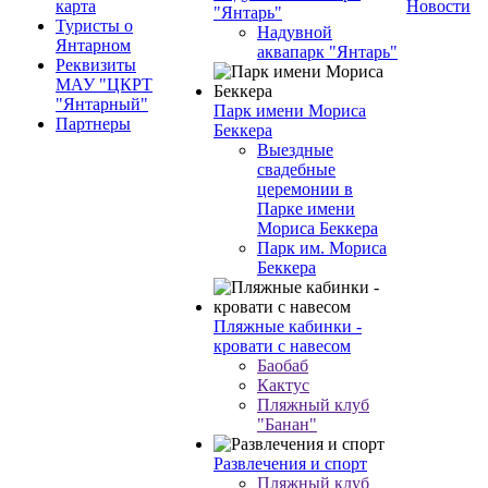
карта
Новости
"Янтарь"
Туристы о
Надувной
Янтарном
аквапарк "Янтарь"
Реквизиты
МАУ "ЦКРТ
"Янтарный"
Парк имени Мориса
Партнеры
Беккера
Выездные
свадебные
церемонии в
Парке имени
Мориса Беккера
Парк им. Мориса
Беккера
Пляжные кабинки -
кровати с навесом
Баобаб
Кактус
Пляжный клуб
"Банан"
Развлечения и спорт
Пляжный клуб