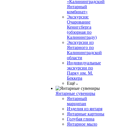
«Калининградский
Янтарный
комбинат»
Экскурсия:
Очарование
Кенигсберга
(обзорная по
Калининграду)
Экскурсии из
Янтарного по
Калининградской
области
Индивидуальные
экскурсии по
Парку им. М.
Беккера
Ещё
Янтарные сувениры
Янтарный
марципан
Изделия из янтаря
Янтарные картины
Голубая глина
Янтарное мыло