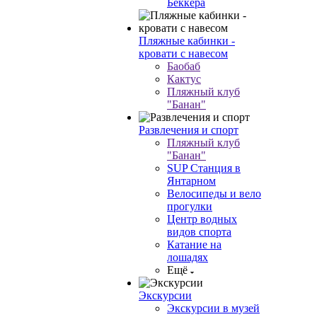
Беккера
Пляжные кабинки -
кровати с навесом
Баобаб
Кактус
Пляжный клуб
"Банан"
Развлечения и спорт
Пляжный клуб
"Банан"
SUP Станция в
Янтарном
Велосипеды и вело
прогулки
Центр водных
видов спорта
Катание на
лошадях
Ещё
Экскурсии
Экскурсии в музей