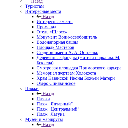
Назад
Туристам
Интересные места
Назад
Интересные места
Променад
Отель «Шлосс»
Монумент Воин-освободитель
Водонапорная башня
Площадь Мастеров
Стадион имени А. А. Остренко
Деревянные фигуры (жители парка им. М.
Беккера)
Смотровая площадка Приморского карьера
Мемориал жертвам Холокоста
Храм Казанской Иконы Божьей Матери
Озеро Синявинское
Пляжи
Назад
Пляжи
Пляж "Янтарный"
Пляж "Центральный"
Пляж "Лагуна"
Музеи и маршруты
Назад