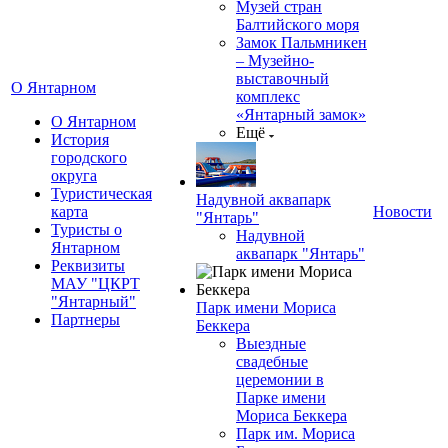
Музей стран
Балтийского моря
Замок Пальмникен
– Музейно-
выставочный
О Янтарном
комплекс
«Янтарный замок»
О Янтарном
Ещё
История
городского
округа
Туристическая
Надувной аквапарк
карта
Новости
"Янтарь"
Туристы о
Надувной
Янтарном
аквапарк "Янтарь"
Реквизиты
МАУ "ЦКРТ
"Янтарный"
Парк имени Мориса
Партнеры
Беккера
Выездные
свадебные
церемонии в
Парке имени
Мориса Беккера
Парк им. Мориса