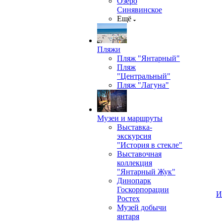
Озеро
Синявинское
Ещё
Пляжи
Пляж "Янтарный"
Пляж
"Центральный"
Пляж "Лагуна"
Музеи и маршруты
Выставка-
экскурсия
"История в стекле"
Выставочная
коллекция
"Янтарный Жук"
Динопарк
Госкорпорации
И
Ростех
Музей добычи
янтаря