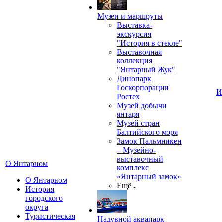
Музеи и маршруты
Выставка-
экскурсия
"История в стекле"
Выставочная
коллекция
"Янтарный Жук"
Динопарк
Госкорпорации
И
Ростех
Музей добычи
янтаря
Музей стран
Балтийского моря
Замок Пальмникен
– Музейно-
выставочный
О Янтарном
комплекс
«Янтарный замок»
О Янтарном
Ещё
История
городского
округа
Туристическая
Надувной аквапарк