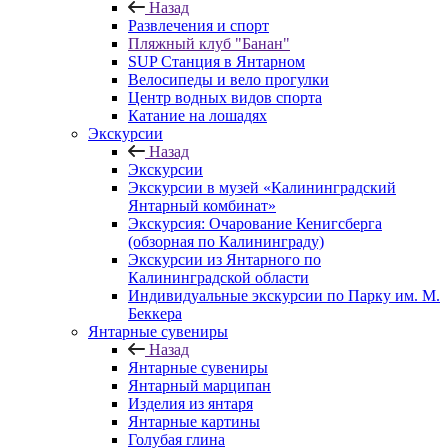
Назад
Развлечения и спорт
Пляжный клуб "Банан"
SUP Станция в Янтарном
Велосипеды и вело прогулки
Центр водных видов спорта
Катание на лошадях
Экскурсии
Назад
Экскурсии
Экскурсии в музей «Калининградский
Янтарный комбинат»
Экскурсия: Очарование Кенигсберга
(обзорная по Калининграду)
Экскурсии из Янтарного по
Калининградской области
Индивидуальные экскурсии по Парку им. М.
Беккера
Янтарные сувениры
Назад
Янтарные сувениры
Янтарный марципан
Изделия из янтаря
Янтарные картины
Голубая глина