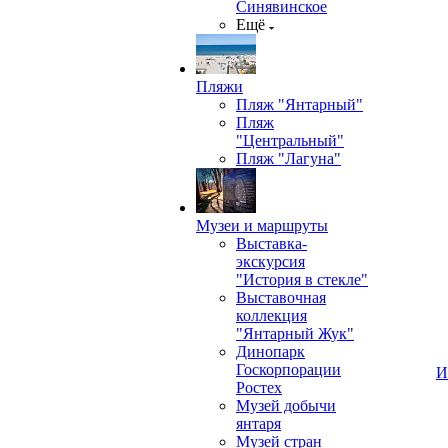
Синявинское
Ещё
Пляжи
Пляж "Янтарный"
Пляж
"Центральный"
Пляж "Лагуна"
Музеи и маршруты
Выставка-
экскурсия
"История в стекле"
Выставочная
коллекция
"Янтарный Жук"
Динопарк
Госкорпорации
И
Ростех
Музей добычи
янтаря
Музей стран