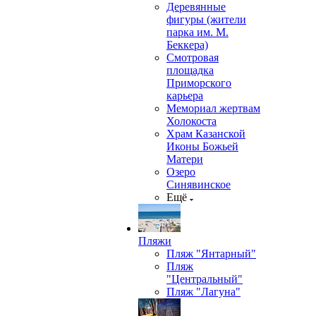
Деревянные
фигуры (жители
парка им. М.
Беккера)
Смотровая
площадка
Приморского
карьера
Мемориал жертвам
Холокоста
Храм Казанской
Иконы Божьей
Матери
Озеро
Синявинское
Ещё
Пляжи
Пляж "Янтарный"
Пляж
"Центральный"
Пляж "Лагуна"