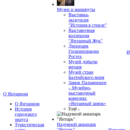
Музеи и маршруты
Выставка-
экскурсия
"История в стекле"
Выставочная
коллекция
"Янтарный Жук"
Динопарк
Госкорпорации
И
Ростех
Музей добычи
янтаря
Музей стран
Балтийского моря
Замок Пальмникен
– Музейно-
выставочный
О Янтарном
комплекс
«Янтарный замок»
О Янтарном
Ещё
История
городского
округа
Надувной аквапарк
Туристическая
"Янтарь"
карта
Новости