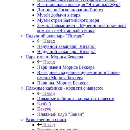
Выставочная коллекция "Янтарный Жук"
Динопарк Госкорпорации Ростех
Музей добычи янтаря
Музей стран Балтийского моря
Замок Пальмникен – Музейно-выставочный
комплекс «Янтарный замок»
Надувной аквапарк "Янтарь"
Назад
Надувной аквапарк "Янтарь"
Надувной аквапарк "Янтарь"
Парк имени Мориса Беккера
Назад
Парк имени Мориса Беккера
Выездные свадебные церемонии в Парке
имени Мориса Беккера
Парк им. Мориса Беккера
Пляжные кабинки - кровати с навесом
Назад
Пляжные кабинки - кровати с навесом
Баобаб
Кактус
Пляжный клуб "Банан"
Развлечения и спорт
Назад
Развлечения и спорт