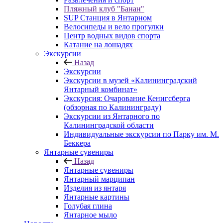
Пляжный клуб "Банан"
SUP Станция в Янтарном
Велосипеды и вело прогулки
Центр водных видов спорта
Катание на лошадях
Экскурсии
Назад
Экскурсии
Экскурсии в музей «Калининградский
Янтарный комбинат»
Экскурсия: Очарование Кенигсберга
(обзорная по Калининграду)
Экскурсии из Янтарного по
Калининградской области
Индивидуальные экскурсии по Парку им. М.
Беккера
Янтарные сувениры
Назад
Янтарные сувениры
Янтарный марципан
Изделия из янтаря
Янтарные картины
Голубая глина
Янтарное мыло