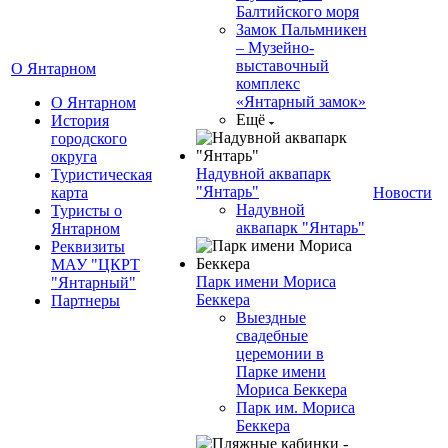
Балтийского моря
Замок Пальмникен
– Музейно-
выставочный
О Янтарном
комплекс
«Янтарный замок»
О Янтарном
Ещё
История
городского
округа
Надувной аквапарк
Туристическая
"Янтарь"
карта
Новости
Надувной
Туристы о
аквапарк "Янтарь"
Янтарном
Реквизиты
МАУ "ЦКРТ
Парк имени Мориса
"Янтарный"
Беккера
Партнеры
Выездные
свадебные
церемонии в
Парке имени
Мориса Беккера
Парк им. Мориса
Беккера