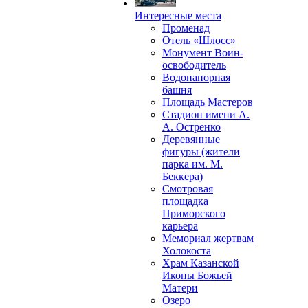
Интересные места
Променад
Отель «Шлосс»
Монумент Воин-
освободитель
Водонапорная
башня
Площадь Мастеров
Стадион имени А.
А. Остренко
Деревянные
фигуры (жители
парка им. М.
Беккера)
Смотровая
площадка
Приморского
карьера
Мемориал жертвам
Холокоста
Храм Казанской
Иконы Божьей
Матери
Озеро