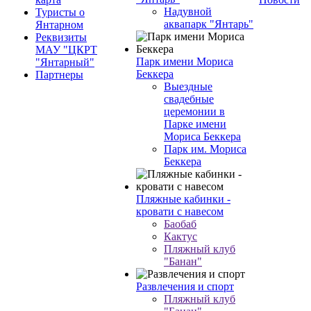
Надувной
Туристы о
аквапарк "Янтарь"
Янтарном
Реквизиты
МАУ "ЦКРТ
Парк имени Мориса
"Янтарный"
Беккера
Партнеры
Выездные
свадебные
церемонии в
Парке имени
Мориса Беккера
Парк им. Мориса
Беккера
Пляжные кабинки -
кровати с навесом
Баобаб
Кактус
Пляжный клуб
"Банан"
Развлечения и спорт
Пляжный клуб