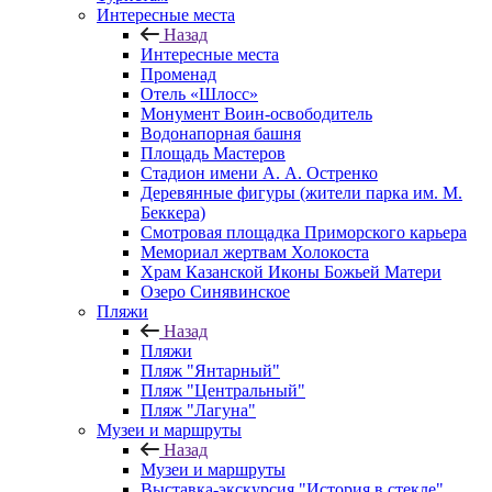
Интересные места
Назад
Интересные места
Променад
Отель «Шлосс»
Монумент Воин-освободитель
Водонапорная башня
Площадь Мастеров
Стадион имени А. А. Остренко
Деревянные фигуры (жители парка им. М.
Беккера)
Смотровая площадка Приморского карьера
Мемориал жертвам Холокоста
Храм Казанской Иконы Божьей Матери
Озеро Синявинское
Пляжи
Назад
Пляжи
Пляж "Янтарный"
Пляж "Центральный"
Пляж "Лагуна"
Музеи и маршруты
Назад
Музеи и маршруты
Выставка-экскурсия "История в стекле"