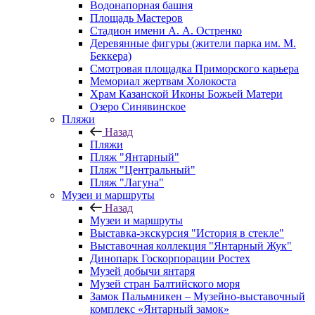
Водонапорная башня
Площадь Мастеров
Стадион имени А. А. Остренко
Деревянные фигуры (жители парка им. М.
Беккера)
Смотровая площадка Приморского карьера
Мемориал жертвам Холокоста
Храм Казанской Иконы Божьей Матери
Озеро Синявинское
Пляжи
Назад
Пляжи
Пляж "Янтарный"
Пляж "Центральный"
Пляж "Лагуна"
Музеи и маршруты
Назад
Музеи и маршруты
Выставка-экскурсия "История в стекле"
Выставочная коллекция "Янтарный Жук"
Динопарк Госкорпорации Ростех
Музей добычи янтаря
Музей стран Балтийского моря
Замок Пальмникен – Музейно-выставочный
комплекс «Янтарный замок»