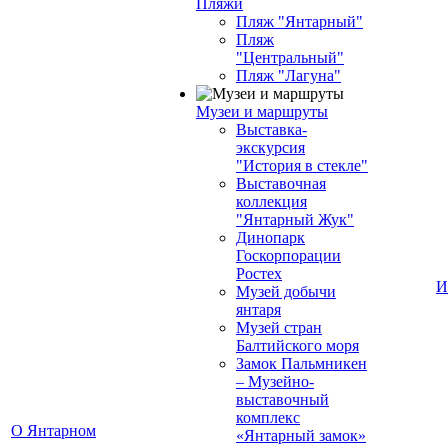
Пляжи
Пляж "Янтарный"
Пляж
"Центральный"
Пляж "Лагуна"
Музеи и маршруты
Выставка-
экскурсия
"История в стекле"
Выставочная
коллекция
"Янтарный Жук"
Динопарк
Госкорпорации
Ростех
И
Музей добычи
янтаря
Музей стран
Балтийского моря
Замок Пальмникен
– Музейно-
выставочный
комплекс
О Янтарном
«Янтарный замок»