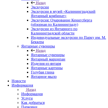
Назад
Экскурсии
Экскурсии в музей «Калининградский
Янтарный комбинат»
Экскурсия: Очарование Кенигсберга
(обзорная по Калининграду)
Экскурсии из Янтарного по
Калининградской области
Индивидуальные экскурсии по Парку им. М.
Беккера
Янтарные сувениры
Назад
Янтарные сувениры
Янтарный марципан
Изделия из янтаря
Янтарные картины
Голубая глина
Янтарное мыло
Новости
Информация
Назад
Информация
Услуги
Как добраться
Парковки