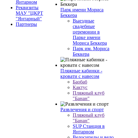
Янтарном
Реквизиты
Парк имени Мориса
МАУ "ЦКРТ
Беккера
"Янтарный"
Выездные
Партнеры
свадебные
церемонии в
Парке имени
Мориса Беккера
Парк им. Мориса
Беккера
Пляжные кабинки -
кровати с навесом
Баобаб
Кактус
Пляжный клуб
"Банан"
Развлечения и спорт
Пляжный клуб
"Банан"
SUP Станция в
Янтарном
Велосипеды и вело