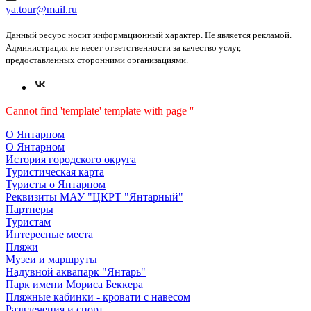
ya.tour@mail.ru
Данный ресурс носит информационный характер. Не является рекламой.
Администрация не несет ответственности за качество услуг,
предоставленных сторонними организациями.
Cannot find 'template' template with page ''
О Янтарном
О Янтарном
История городского округа
Туристическая карта
Туристы о Янтарном
Реквизиты МАУ "ЦКРТ "Янтарный"
Партнеры
Туристам
Интересные места
Пляжи
Музеи и маршруты
Надувной аквапарк "Янтарь"
Парк имени Мориса Беккера
Пляжные кабинки - кровати с навесом
Развлечения и спорт