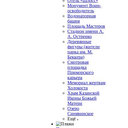
Отель «Шлосс»
Монумент Воин-
освободитель
Водонапорная
башня
Площадь Мастеров
Стадион имени А.
А. Остренко
Деревянные
фигуры (жители
парка им. М.
Беккера)
Смотровая
площадка
Приморского
карьера
Мемориал жертвам
Холокоста
Храм Казанской
Иконы Божьей
Матери
Озеро
Синявинское
Ещё