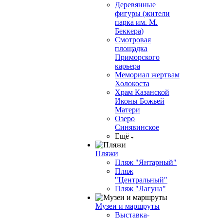
Деревянные
фигуры (жители
парка им. М.
Беккера)
Смотровая
площадка
Приморского
карьера
Мемориал жертвам
Холокоста
Храм Казанской
Иконы Божьей
Матери
Озеро
Синявинское
Ещё
Пляжи
Пляж "Янтарный"
Пляж
"Центральный"
Пляж "Лагуна"
Музеи и маршруты
Выставка-