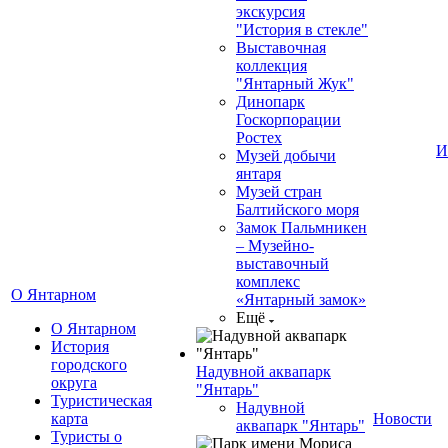
экскурсия
"История в стекле"
Выставочная
коллекция
"Янтарный Жук"
Динопарк
Госкорпорации
Ростех
И
Музей добычи
янтаря
Музей стран
Балтийского моря
Замок Пальмникен
– Музейно-
выставочный
комплекс
О Янтарном
«Янтарный замок»
Ещё
О Янтарном
История
городского
Надувной аквапарк
округа
"Янтарь"
Туристическая
Надувной
карта
Новости
аквапарк "Янтарь"
Туристы о